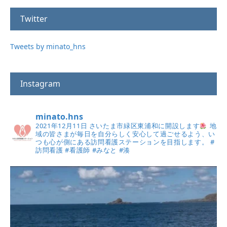
Twitter
Tweets by minato_hns
Instagram
minato.hns
2021年12月11日
さいたま市緑区東浦和に開設します
地
域の皆さまが毎日を自分らしく安心して過ごせるよう、い
つも心が側にある訪問看護ステーションを目指します。
#
訪問看護
#看護師
#みなと
#湊